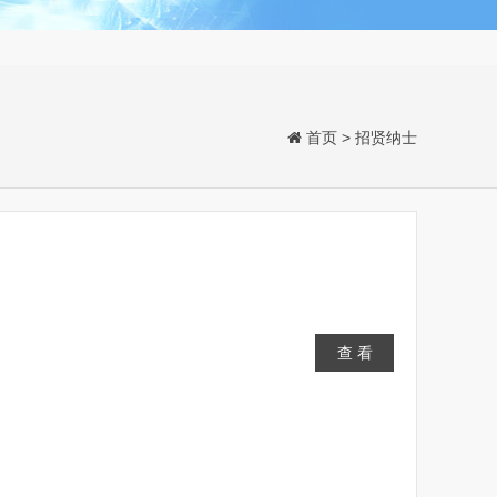
首页
> 招贤纳士
查 看